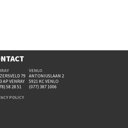
ONTACT
NRAY
VENLO
ZERSVELD 79
ANTONIUSLAAN 2
3 AP VENRAY
5921 KC VENLO
78) 58 28 51
(077) 387 1006
VACY POLICY