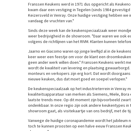
Franssen Keukens werd in 1971 dus opgericht als Keukence
kwam daar een vestiging in Tegelen (sinds 1984 gevestigd in
Keizersveld in Venray. Onze huidige vestiging hebben we 
vandaag de vruchten van."
Sinds deze week kan de keukenspeciaalzaak weer mondjesm
weer bedrijvigheid in de showroom. "Daar waren we ook e
volgens de richtlijnen van het RIVM. Klanten kunnen telefo
Jaarno en Giacomo waren op jonge leeftijd al in de keukens
keer weer een feestje om voor de klant een droomkeuken s
geen ander werk willen doen." Franssen Keukens werkt me
wordt de kwaliteit van levering en plaatsing gewaarborgd. "
monteurs en verkopers zijn erg kort. Dat wordt doorgaans a
nieuwe keuken, dus dat moet goed en soepel verlopen."
De keukenspeciaalzaak op het industrieterrein in Venray
kwaliteitsapparatuur van merken als Siemens, Miele, Bora e
laatste trends mee. Op dit moment zijn bijvoorbeeld zwart
ondenkbaar. In onze regio zijn ook andere keukentypes in 
showroom gaat, als visitekaartje van ons bedrijf, met de ti
Vanwege de huidige coronapandemie wordt het jubileum ni
toch te kunnen proosten op een halve eeuw Franssen Keukens