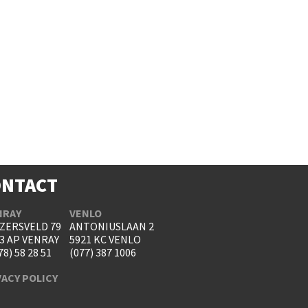
ONTACT
NRAY
VENLO
ZERSVELD 79
ANTONIUSLAAN 2
3 AP VENRAY
5921 KC VENLO
78) 58 28 51
(077) 387 1006
VACY POLICY