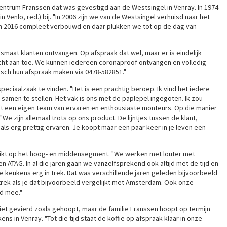
ntrum Franssen dat was gevestigd aan de Westsingel in Venray. In 1974
 Venlo, red.) bij. "In 2006 zijn we van de Westsingel verhuisd naar het
in 2016 compleet verbouwd en daar plukken we tot op de dag van
aat klanten ontvangen. Op afspraak dat wel, maar er is eindelijk
cht aan toe. We kunnen iedereen coronaproof ontvangen en volledig
nisch hun afspraak maken via 0478-582851."
peciaalzaak te vinden. "Het is een prachtig beroep. Ik vind het iedere
amen te stellen. Het vak is ons met de paplepel ingegoten. Ik zou
t een eigen team van ervaren en enthousiaste monteurs. Op die manier
We zijn allemaal trots op ons product. De lijntjes tussen de klant,
ls erg prettig ervaren. Je koopt maar een paar keer in je leven een
 mikt op het hoog- en middensegment. "We werken met louter met
n ATAG. In al die jaren gaan we vanzelfsprekend ook altijd met de tijd en
e keukens erg in trek. Dat was verschillende jaren geleden bijvoorbeeld
trek als je dat bijvoorbeeld vergelijkt met Amsterdam. Ook onze
jd mee."
et gevierd zoals gehoopt, maar de familie Franssen hoopt op termijn
 in Venray. "Tot die tijd staat de koffie op afspraak klaar in onze