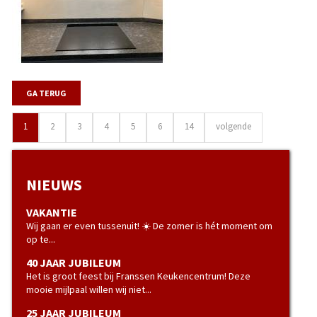
GA TERUG
1
2
3
4
5
6
14
volgende
NIEUWS
VAKANTIE
Wij gaan er even tussenuit! ☀️ De zomer is hét moment om
op te...
40 JAAR JUBILEUM
Het is groot feest bij Franssen Keukencentrum! Deze
mooie mijlpaal willen wij niet...
25 JAAR JUBILEUM