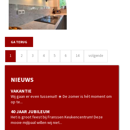
GA TERUG
1
2
3
4
5
6
14
volgende
NIEUWS
VAKANTIE
Wij gaan er even tussenuit! ☀️ De zomer is hét moment om
op te...
40 JAAR JUBILEUM
Het is groot feest bij Franssen Keukencentrum! Deze
mooie mijlpaal willen wij niet...